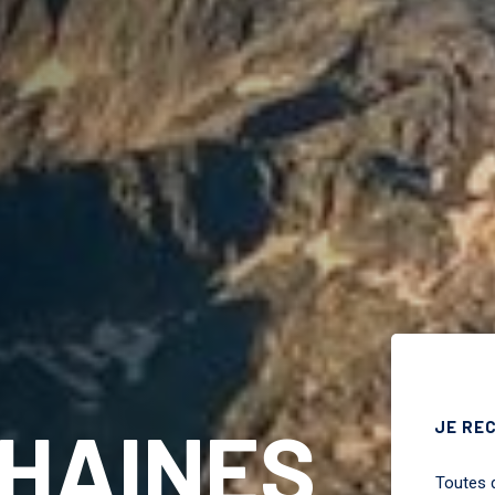
HAINES
JE RE
Toutes 