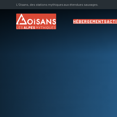
L’Oisans, des stations mythiques aux étendues sauvages.
HÉBERGEMENTS
ACTI
Chalets
HÉBERGEMENTS
Appartemen
ACTIVITÉS
ts
Hôtels
LOCATION DE
Résidences
MATÉRIEL
DESTINATIONS