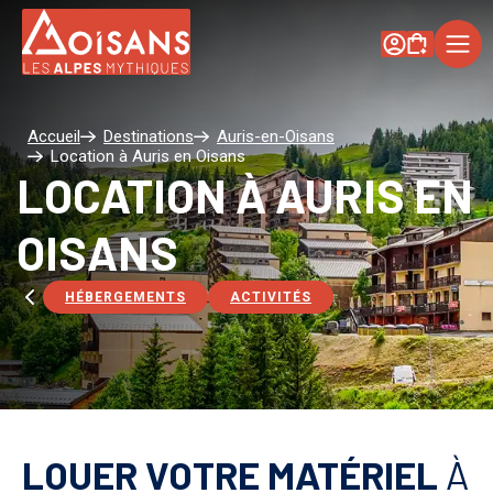
Mon Compte
HÉBERGEMENTS
Accueil
Destinations
Auris-en-Oisans
Location à Auris en Oisans
ACTIVITÉS
LOCATION À AURIS EN
LOCATION
OISANS
DE
HÉBERGEMENTS
ACTIVITÉS
MATÉRIEL
DESTINATIONS
Chalets
LOUER VOTRE MATÉRIEL
À
Appartemen