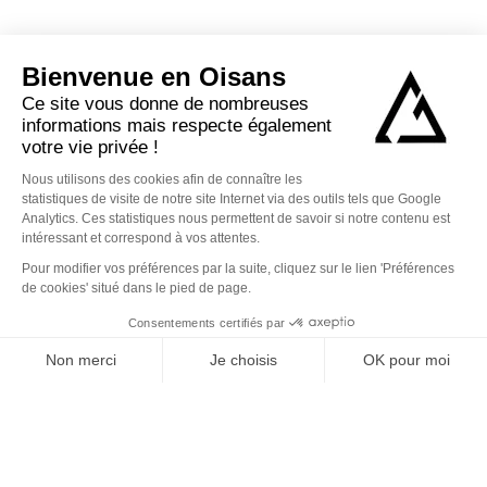
DÉCOUVREZ DE
NOUVELLES SENSATIONS À
L’ALPE D’HUEZ !
Station mythique, réputée à l'internationale,
l’Alpe d’Huez
est
synonyme d’
altitude
, d’
ensoleillement
exceptionnel et
d’
événements majeurs
. Connue pour son domaine skiable aux
longs dénivelés
, elle offre bien plus qu’un séjour à la montagne
: ici, on ressent
l’énergie d’une station
où tout se vit