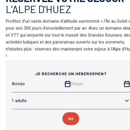
ts
L'ALPE D'HUEZ
Hôtels
Résidences
Profitez d’un vaste domaine d’altitude surnommé « l’Île au Soleil 
pour ses 300 jours d’ensoleillement par an. Avec un domaine skia
et VTT qui serpente sur tout le massif des Grandes Rousses, de
activités ludiques et des panoramas ouverts sur les sommets,
n’hésitez plus : réservez dès maintenant votre séjour à l’Alpe d’H
!
JE RECHERCHE UN HÉBERGEMENT
Tous nos
hébergements
GO